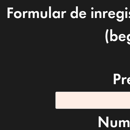
Formular de inreg
(be
Pr
Nume